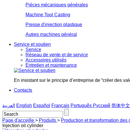
Pièces mécaniques générales
Machine Tool Casting
Presse d'injection plastique
Autres machines général
Service et soutien
Service
Réseau de vente et de service
Accessoires utilisés
Entretien et maintenance
En insistant sur le principe d’entreprise de “créer des val
Contacts
العربية
English
Español
Français
Português
Pусский
简体中文
Page d'acceille
>
Produits
>
Production et transformation des
Injection oil cylinder