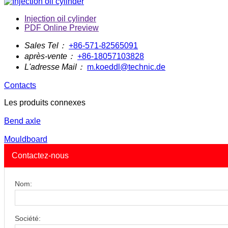
Injection oil cylinder
PDF Online Preview
Sales Tel：
+86-571-82565091
après-vente：
+86-18057103828
L'adresse Mail：
m.koeddl@technic.de
Contacts
Les produits connexes
Bend axle
Mouldboard
Contactez-nous
Nom:
Société: