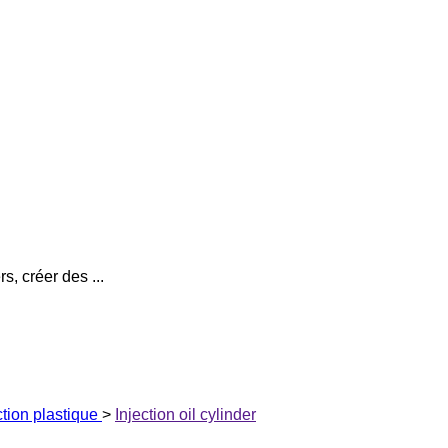
s, créer des ...
ction plastique
>
Injection oil cylinder