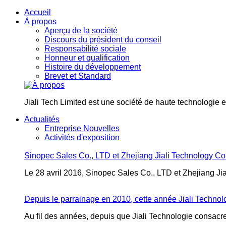
Accueil
À propos
Aperçu de la société
Discours du président du conseil
Responsabilité sociale
Honneur et qualification
Histoire du développement
Brevet et Standard
Jiali Tech Limited est une société de haute technologie et 
Actualités
Entreprise Nouvelles
Activités d'exposition
Sinopec Sales Co., LTD et Zhejiang Jiali Technology Co.
Le 28 avril 2016, Sinopec Sales Co., LTD et Zhejiang Jial
Depuis le parrainage en 2010, cette année Jiali Technolo
Au fil des années, depuis que Jiali Technologie consacre 